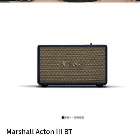
Thule
Caselogic
Hama
Marshall Acton III BT