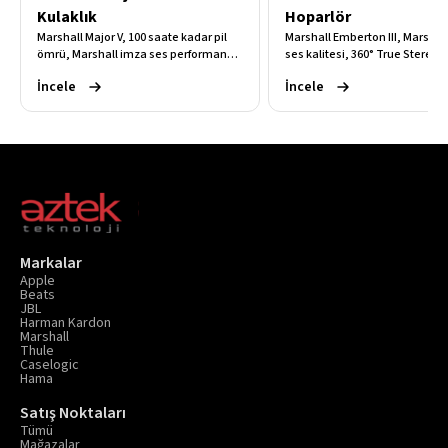
Kulaklık
Hoparlör
Marshall Major V, 100 saate kadar pil
Marshall Emberton III, Marshal
ömrü, Marshall imza ses performansı,
ses kalitesi, 360° True Stereo
Bluetooth 5.3 bağlantısı ve kablosuz
ses teknolojisi, 32 saate kadar 
İncele
İncele
şarj desteğiyle üstün konfor ve
ömrü ve IP67 dayanıklılığıyla h
kesintisiz müzik deneyimi sunar.
güçlü ve özgür bir müzik dene
sunan premium taşınabilir Blu
hoparlördür.
Markalar
Apple
Beats
JBL
Harman Kardon
Marshall
Thule
Caselogic
Hama
Satış Noktaları
Tümü
Mağazalar