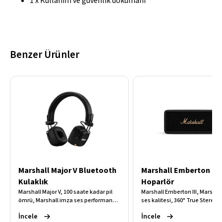
1 x Kullanım ve güvenlik dokümanı
Benzer Ürünler
Marshall Major V Bluetooth
Marshall Emberton III
Kulaklık
Hoparlör
Marshall Major V, 100 saate kadar pil
Marshall Emberton III, Marshal
ömrü, Marshall imza ses performansı,
ses kalitesi, 360° True Stereo
Bluetooth 5.3 bağlantısı ve kablosuz
ses teknolojisi, 32 saate kadar 
İncele
İncele
şarj desteğiyle üstün konfor ve
ömrü ve IP67 dayanıklılığıyla h