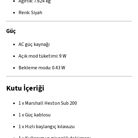
Ağırlık: 7.624 kg
Renk: Siyah
Güç
AC güç kaynağı
Açık mod tüketimi: 9 W
Bekleme modu: 0.43 W
Kutu İçeriği
1 x Marshall Heston Sub 200
1 x Güç kablosu
1 x Hızlı başlangıç kılavuzu