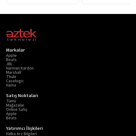
kesintisiz müzik deneyimi sunar.
güçlü ve özgür bir müzik dene
sunan premium taşınabilir Blu
hoparlördür.
Markalar
Apple
Beats
JBL
Harman Kardon
Marshall
Thule
Caselogic
Hama
Satış Noktaları
Tümü
Mağazalar
Online Satış
Apple
Beats
Yatırımcı İlişkileri
Halka Arz Bilgileri