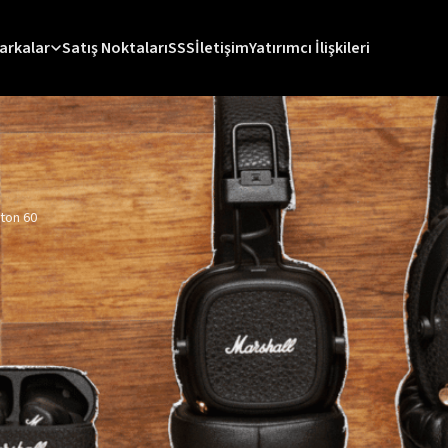
arkalar
Satış Noktaları
SSS
İletişim
Yatırımcı İlişkileri
ton 60