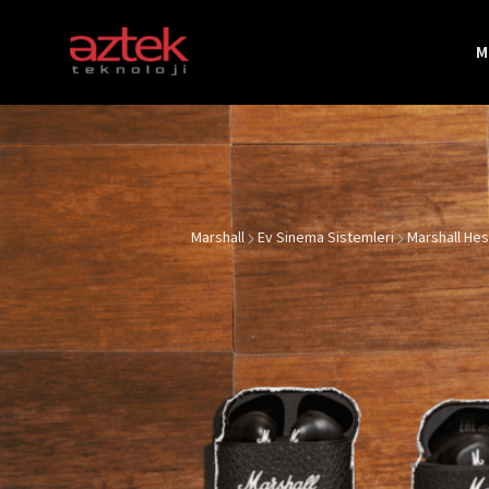
M
Markalar
Apple
Marshall
Ev Sinema Sistemleri
Marshall Hes
Beats
JBL
Harman Kardon
Marshall