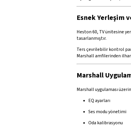
Esnek Yerleşim v
Heston 60, TV ünitesine yer
tasarlanmıştır.
Ters çevrilebilir kontrol p
Marshall amfilerinden ilha
Marshall Uygulam
Marshall uygulaması üzerind
EQ ayarları
Ses modu yönetimi
Oda kalibrasyonu