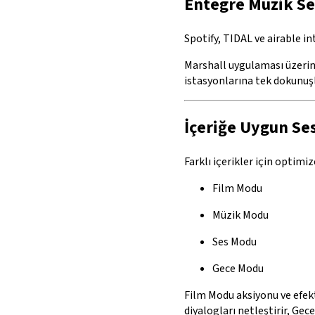
Entegre Müzik Se
Spotify, TIDAL ve airable i
Marshall uygulaması üzerind
istasyonlarına tek dokunuşl
İçeriğe Uygun Se
Farklı içerikler için optimi
Film Modu
Müzik Modu
Ses Modu
Gece Modu
Film Modu aksiyonu ve efekt
diyalogları netleştirir, Ge