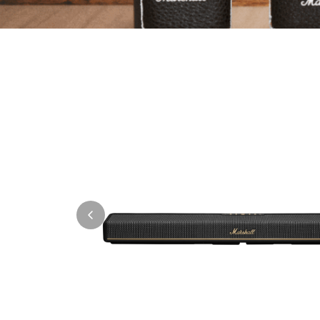
Thule
Caselogic
Hama