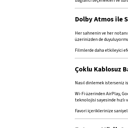
bağlantı seçenekleri ve sürü
Dolby Atmos ile 
Her sahnenin ve her notanın
üzerinizden de duyuluyormuş
Filmlerde daha etkileyici e
Çoklu Kablosuz B
Nasıl dinlemek isterseniz i
Wi-Fi üzerinden AirPlay, G
teknolojisi sayesinde hızlı 
Favori içeriklerinize saniyel