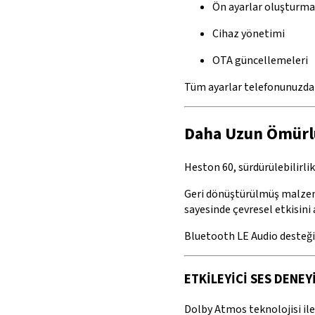
Ön ayarlar oluşturma
Cihaz yönetimi
OTA güncellemeleri
Tüm ayarlar telefonunuzdan 
Daha Uzun Ömürl
Heston 60, sürdürülebilirlik
Geri dönüştürülmüş malzeme
sayesinde çevresel etkisini 
Bluetooth LE Audio desteği 
ETKİLEYİCİ SES DENEY
Dolby Atmos teknolojisi ile 