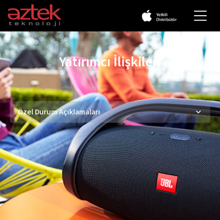
Markalar
Yatırımcı İlişkileri
Apple
Özel Durum Açıklamaları
Beats
JBL
Harman Kardon
Marshall