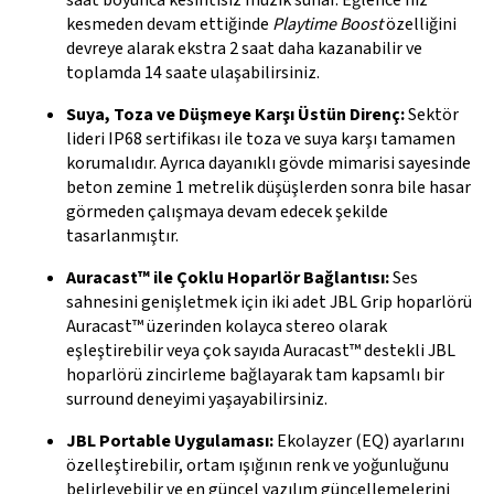
saat boyunca kesintisiz müzik sunar. Eğlence hız
kesmeden devam ettiğinde
Playtime Boost
özelliğini
devreye alarak ekstra 2 saat daha kazanabilir ve
toplamda 14 saate ulaşabilirsiniz.
Suya, Toza ve Düşmeye Karşı Üstün Direnç:
Sektör
lideri IP68 sertifikası ile toza ve suya karşı tamamen
korumalıdır. Ayrıca dayanıklı gövde mimarisi sayesinde
beton zemine 1 metrelik düşüşlerden sonra bile hasar
görmeden çalışmaya devam edecek şekilde
tasarlanmıştır.
Auracast™ ile Çoklu Hoparlör Bağlantısı:
Ses
sahnesini genişletmek için iki adet JBL Grip hoparlörü
Auracast™ üzerinden kolayca stereo olarak
eşleştirebilir veya çok sayıda Auracast™ destekli JBL
hoparlörü zincirleme bağlayarak tam kapsamlı bir
surround deneyimi yaşayabilirsiniz.
JBL Portable Uygulaması:
Ekolayzer (EQ) ayarlarını
özelleştirebilir, ortam ışığının renk ve yoğunluğunu
belirleyebilir ve en güncel yazılım güncellemelerini