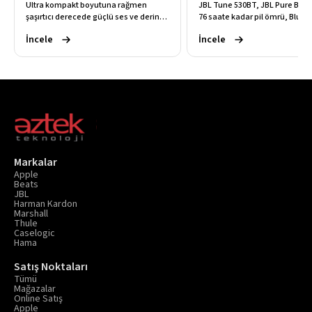
Ultra kompakt boyutuna rağmen
JBL Tune 530BT, JBL Pure Bas
şaşırtıcı derecede güçlü ses ve derin
76 saate kadar pil ömrü, Bluet
bas sunan bu taşınabilir hoparlör, IP67
ve çok noktalı bağlantı özellikl
İncele
İncele
suya ve toza dayanıklı yapısıyla 5
gün boyu kesintisiz ve güçlü k
saate kadar kesintisiz kablosuz müzik
müzik deneyimi sunar.
deneyimi sağlar.
Markalar
Apple
Beats
JBL
Harman Kardon
Marshall
Thule
Caselogic
Hama
Satış Noktaları
Tümü
Mağazalar
Online Satış
Apple