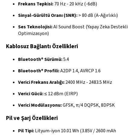
Frekans Tepkisi:
70 Hz - 20 kHz (-6dB)
Sinyal-Gürültü Oranı (SNR):
> 80 dB (A-Ağırlıklı)
Ses Teknolojisi:
AI Sound Boost (Yapay Zeka Destekli
Optimizasyon)
Kablosuz Bağlantı Özellikleri
Bluetooth® Sürümü:
5.4
Bluetooth® Profili:
A2DP 1.4, AVRCP 1.6
Verici Frekans Aralığı:
2400 MHz - 2483.5 MHz
Verici Gücü:
≤ 12 dBm (EIRP)
Verici Modülasyonu:
GFSK, π/4 DQPSK, 8DPSK
Pil ve Şarj Özellikleri
Pil Tipi:
Lityum-iyon 10.01 Wh (3.85V / 2600 mAh