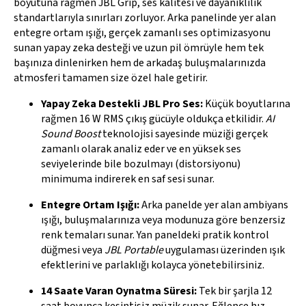
boyutuna rağmen JBL Grip, ses kalitesi ve dayanıklılık
standartlarıyla sınırları zorluyor. Arka panelinde yer alan
entegre ortam ışığı, gerçek zamanlı ses optimizasyonu
sunan yapay zeka desteği ve uzun pil ömrüyle hem tek
başınıza dinlenirken hem de arkadaş buluşmalarınızda
atmosferi tamamen size özel hale getirir.
Yapay Zeka Destekli JBL Pro Ses:
Küçük boyutlarına
rağmen 16 W RMS çıkış gücüyle oldukça etkilidir.
AI
Sound Boost
teknolojisi sayesinde müziği gerçek
zamanlı olarak analiz eder ve en yüksek ses
seviyelerinde bile bozulmayı (distorsiyonu)
minimuma indirerek en saf sesi sunar.
Entegre Ortam Işığı:
Arka panelde yer alan ambiyans
ışığı, buluşmalarınıza veya modunuza göre benzersiz
renk temaları sunar. Yan paneldeki pratik kontrol
düğmesi veya
JBL Portable
uygulaması üzerinden ışık
efektlerini ve parlaklığı kolayca yönetebilirsiniz.
14 Saate Varan Oynatma Süresi:
Tek bir şarjla 12