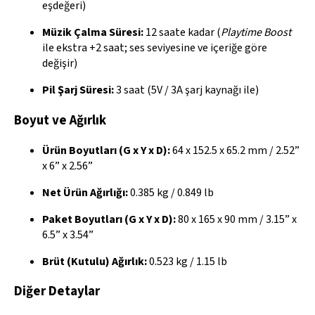
eşdeğeri)
Müzik Çalma Süresi:
12 saate kadar (
Playtime Boost
ile ekstra +2 saat; ses seviyesine ve içeriğe göre
değişir)
Pil Şarj Süresi:
3 saat (5V / 3A şarj kaynağı ile)
Boyut ve Ağırlık
Ürün Boyutları (G x Y x D):
64 x 152.5 x 65.2 mm / 2.52”
x 6” x 2.56”
Net Ürün Ağırlığı:
0.385 kg / 0.849 lb
Paket Boyutları (G x Y x D):
80 x 165 x 90 mm / 3.15” x
6.5” x 3.54”
Brüt (Kutulu) Ağırlık:
0.523 kg / 1.15 lb
Diğer Detaylar