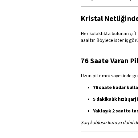
Kristal Netliğin
Her kulaklıkta bulunan çift
azaltır. Böylece ister iş gö
76 Saate Varan P
Uzun pil ömrü sayesinde gün
76 saate kadar kull
5 dakikalık hızlı şarj
Yaklaşık 2 saatte ta
Şarj kablosu kutuya dahil de