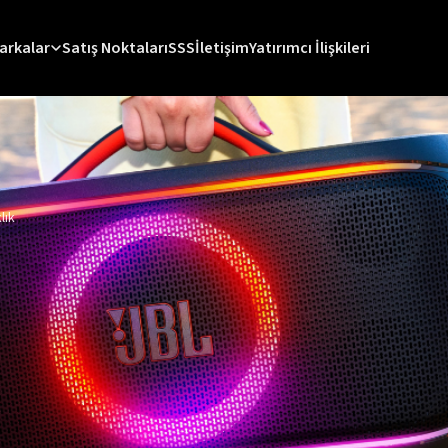
arkalar
Satış Noktaları
SSS
İletişim
Yatırımcı İlişkileri
lık