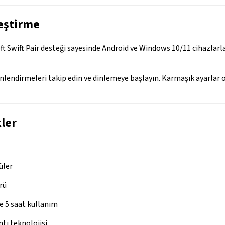
leştirme
ft Swift Pair desteği sayesinde Android ve Windows 10/11 cihazlarla
önlendirmeleri takip edin ve dinlemeye başlayın. Karmaşık ayarlar 
kler
üler
rü
ile 5 saat kullanım
tı teknolojisi