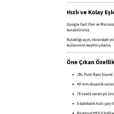
Hızlı ve Kolay Eş
Google Fast Pair ve Microso
kurabilirsiniz.
Kulaklığı açın, ekrandaki y
kullanımın keyfini çıkarın.
Öne Çıkan Özelli
JBL Pure Bass Sound
40 mm dinamik sürüc
76 saate varan pil öm
5 dakikalık hızlı şarj 
Bluetooth® 6.0 bağlan