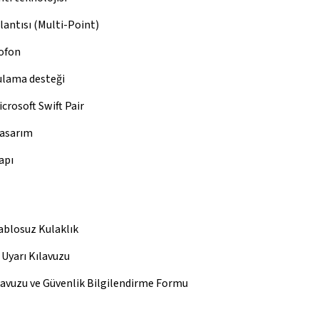
lantısı (Multi-Point)
ofon
lama desteği
crosoft Swift Pair
tasarım
apı
ablosuz Kulaklık
 Uyarı Kılavuzu
ılavuzu ve Güvenlik Bilgilendirme Formu