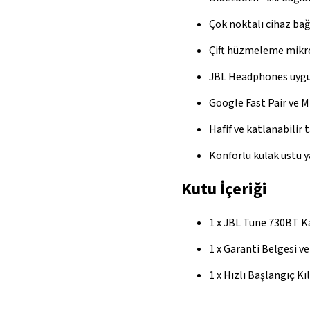
Çok noktalı cihaz bağ
Çift hüzmeleme mikr
JBL Headphones uygu
Google Fast Pair ve Mi
Hafif ve katlanabilir 
Konforlu kulak üstü y
Kutu İçeriği
1 x JBL Tune 730BT K
1 x Garanti Belgesi ve
1 x Hızlı Başlangıç K