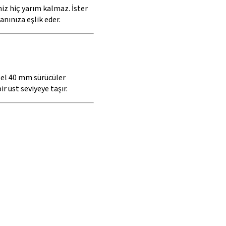
niz hiç yarım kalmaz. İster
nınıza eşlik eder.
Özel 40 mm sürücüler
r üst seviyeye taşır.