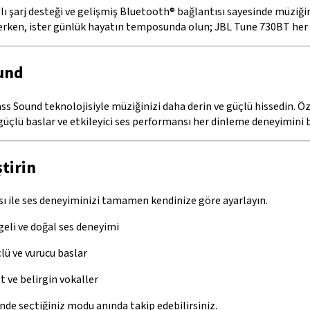
zlı şarj desteği ve gelişmiş Bluetooth® bağlantısı sayesinde müziği
derken, ister günlük hayatın temposunda olun; JBL Tune 730BT her a
und
ss Sound teknolojisiyle müziğinizi daha derin ve güçlü hissedin. 
üçlü baslar ve etkileyici ses performansı her dinleme deneyimini bi
ştirin
 ile ses deneyiminizi tamamen kendinize göre ayarlayın.
eli ve doğal ses deneyimi
ü ve vurucu baslar
 ve belirgin vokaller
nde seçtiğiniz modu anında takip edebilirsiniz.