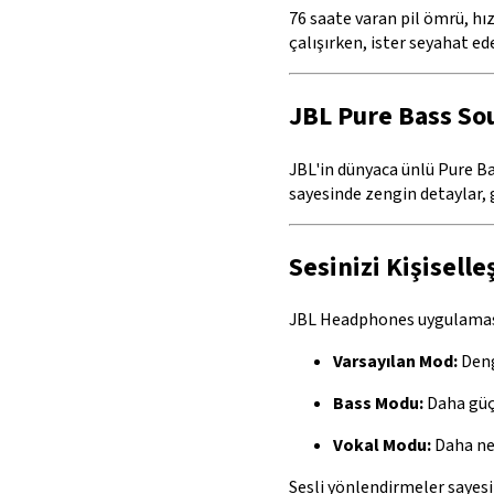
76 saate varan pil ömrü, hı
çalışırken, ister seyahat e
JBL Pure Bass So
JBL'in dünyaca ünlü Pure Ba
sayesinde zengin detaylar, g
Sesinizi Kişiselle
JBL Headphones uygulaması
Varsayılan Mod:
Deng
Bass Modu:
Daha güçl
Vokal Modu:
Daha net
Sesli yönlendirmeler sayesi