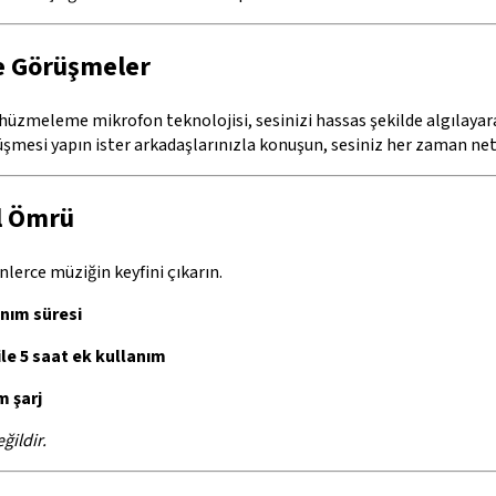
de Görüşmeler
 hüzmeleme mikrofon teknolojisi, sesinizi hassas şekilde algılayar
rüşmesi yapın ister arkadaşlarınızla konuşun, sesiniz her zaman net 
il Ömrü
lerce müziğin keyfini çıkarın.
anım süresi
 ile 5 saat ek kullanım
m şarj
ğildir.