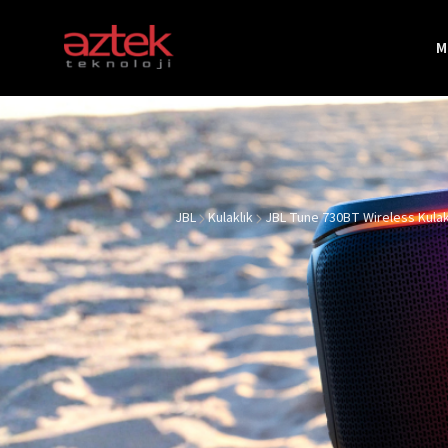
M
Markalar
Apple
JBL
Kulaklık
JBL Tune 730BT Wireless Kulak
Beats
JBL
Harman Kardon
Marshall