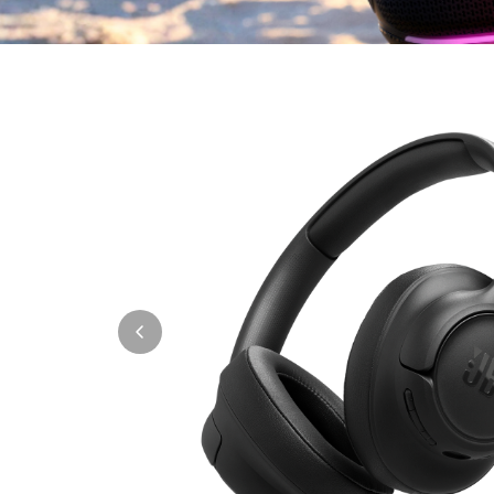
Thule
Caselogic
Hama