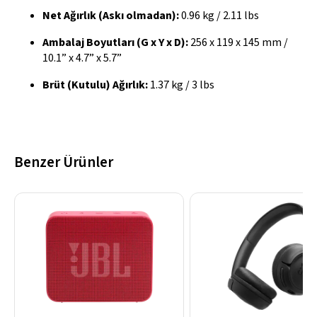
Net Ağırlık (Askı olmadan):
0.96 kg / 2.11 lbs
Ambalaj Boyutları (G x Y x D):
256 x 119 x 145 mm /
10.1” x 4.7” x 5.7”
Brüt (Kutulu) Ağırlık:
1.37 kg / 3 lbs
Benzer Ürünler