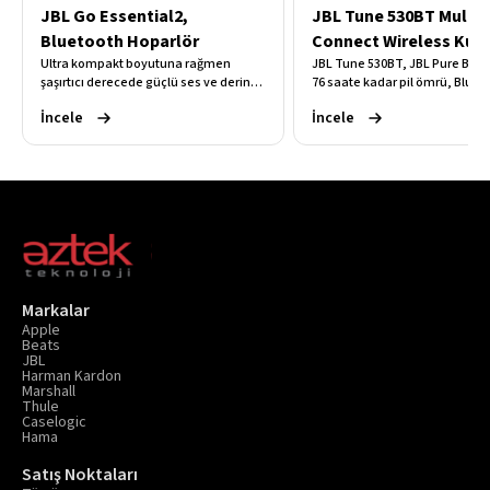
JBL Go Essential2,
JBL Tune 530BT Multi
Bluetooth Hoparlör
Connect Wireless Kula
Ultra kompakt boyutuna rağmen
JBL Tune 530BT, JBL Pure Bas
şaşırtıcı derecede güçlü ses ve derin
76 saate kadar pil ömrü, Bluet
bas sunan bu taşınabilir hoparlör, IP67
ve çok noktalı bağlantı özellikl
İncele
İncele
suya ve toza dayanıklı yapısıyla 5
gün boyu kesintisiz ve güçlü k
saate kadar kesintisiz kablosuz müzik
müzik deneyimi sunar.
deneyimi sağlar.
Markalar
Apple
Beats
JBL
Harman Kardon
Marshall
Thule
Caselogic
Hama
Satış Noktaları