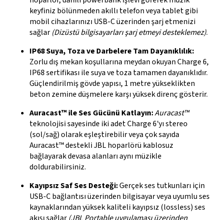
hoparlör, dahili powerbank işlevi görerek müzik
keyfiniz bölünmeden akıllı telefon veya tablet gibi
mobil cihazlarınızı USB-C üzerinden şarj etmenizi
sağlar
(Dizüstü bilgisayarları şarj etmeyi desteklemez)
.
IP68 Suya, Toza ve Darbelere Tam Dayanıklılık:
Zorlu dış mekan koşullarına meydan okuyan Charge 6,
IP68 sertifikası ile suya ve toza tamamen dayanıklıdır.
Güçlendirilmiş gövde yapısı, 1 metre yükseklikten
beton zemine düşmelere karşı yüksek direnç gösterir.
Auracast™ ile Ses Gücünü Katlayın:
Auracast™
teknolojisi sayesinde iki adet Charge 6'yı stereo
(sol/sağ) olarak eşleştirebilir veya çok sayıda
Auracast™ destekli JBL hoparlörü kablosuz
bağlayarak devasa alanları aynı müzikle
doldurabilirsiniz.
Kayıpsız Saf Ses Desteği:
Gerçek ses tutkunları için
USB-C bağlantısı üzerinden bilgisayar veya uyumlu ses
kaynaklarından yüksek kaliteli kayıpsız (lossless) ses
akışı sağlar
(JBL Portable uygulaması üzerinden