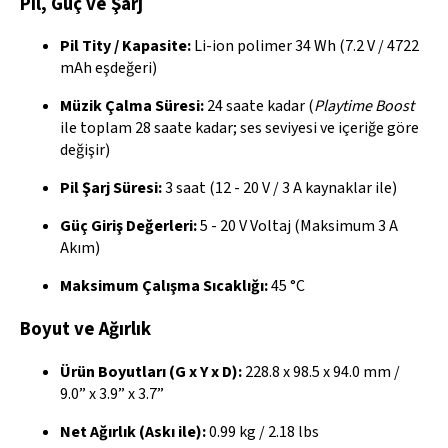
Pil, Güç ve Şarj
Pil Tity / Kapasite:
Li-ion polimer 34 Wh (7.2 V / 4722
mAh eşdeğeri)
Müzik Çalma Süresi:
24 saate kadar (
Playtime Boost
ile toplam 28 saate kadar; ses seviyesi ve içeriğe göre
değişir)
Pil Şarj Süresi:
3 saat (12 - 20 V / 3 A kaynaklar ile)
Güç Giriş Değerleri:
5 - 20 V Voltaj (Maksimum 3 A
Akım)
Maksimum Çalışma Sıcaklığı:
45 °C
Boyut ve Ağırlık
Ürün Boyutları (G x Y x D):
228.8 x 98.5 x 94.0 mm /
9.0” x 3.9” x 3.7”
Net Ağırlık (Askı ile):
0.99 kg / 2.18 lbs