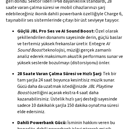
geri döndü. Sektör lideri IP68 dayanıklılık standardı, 28
saate varan çalma süresi ve mobil cihazlarınızı şarj
edebileceğiniz ikonik dahili powerbank özelliğiyle Charge 6,
taşınabilir ses sistemlerinde çıtayı bir üst seviyeye taşıyor.
Güçlü JBL Pro Ses ve AI Sound Boost:
Özel olarak
şekillendirilen donanımı sayesinde derin, güçlü baslar
ve tertemiz yüksek frekanslar üretir. Entegre
AI
Sound Boost
teknolojisi, müziği gerçek zamanlı
analiz ederek maksimum akustik performans sunar ve
yüksek seslerde bozulmayı (distorsiyonu) önler.
28 Saate Varan Çalma Süresi ve Hızlı Şarj:
Tek bir
tam şarjla 24 saat boyunca kesintisiz müzik sunar.
Gücü daha da uzatmak istediğinizde
JBL Playtime
Boost
özelliğini açarak ekstra 4 saat daha
kazanabilirsiniz. Üstelik hızlı şarj desteği sayesinde
sadece 10 dakikalık şarjla 150 dakika oynatma süresi
elde edersiniz.
Dahili Powerbank Gücü:
İsminin hakkını veren bu