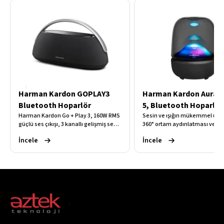
Harman Kardon GOPLAY3
Harman Kardon AuraS
Bluetooth Hoparlör
5, Bluetooth Hoparlör
Harman Kardon Go + Play 3, 160W RMS
Sesin ve ışığın mükemmel uy
güçlü ses çıkışı, 3 kanallı gelişmiş ses
360° ortam aydınlatması ve gü
sistemi, 8 saate kadar pil ömrü ve
Harman Kardon sesiyle bulun
İncele
İncele
premium taşınabilir tasarımıyla üstün
her ortamı dönüştürün. Şık şeff
müzik deneyimi sunan Bluetooth
tasarımı, derin basları ve Blue
hoparlördür.
bağlantısıyla müziği hem duy
hissedin.