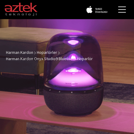
Markalar
Apple
Harman Kardon
Hoparlörler
Harman Kardon Onyx Studio9 Bluetooth Hoparlör
Beats
JBL
Harman Kardon
Marshall