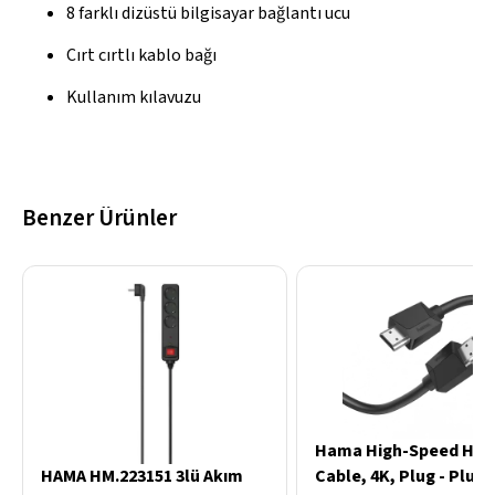
8 farklı dizüstü bilgisayar bağlantı ucu
Cırt cırtlı kablo bağı
Kullanım kılavuzu
Benzer Ürünler
Hama High-Speed HD
HAMA HM.223151 3lü Akım
Cable, 4K, Plug - Plug,