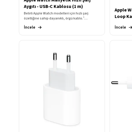
Apple Watch Manyetik Hızlı Şarj
Aygıtı - USB‑C Kablosu (1 m)
Apple W
Belirli Apple Watch modelleri için hızlı şarj
Loop Ka
özelliğine sahip dayanıklı, örgü kablo.¹
Konnektörü saatin arkasına yaklaştırın,
İncele
İncele
mıknatıslar sayesinde konnektör kendiliğinden
yerine oturur.