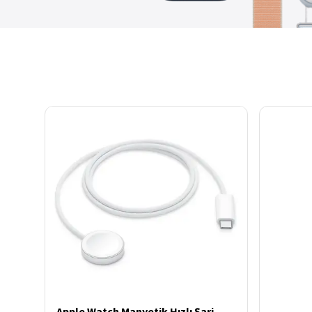
Thule
Caselogic
Hama