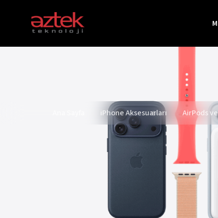
M
Markalar
Apple
Beats
Ana Sayfa
iPhone Aksesuarları
AirPods ve
JBL
Harman Kardon
Marshall