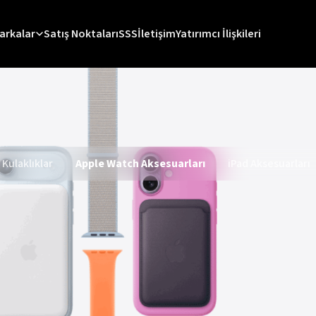
arkalar
Satış Noktaları
SSS
İletişim
Yatırımcı İlişkileri
 Kulaklıklar
Apple Watch Aksesuarları
iPad Aksesuarları